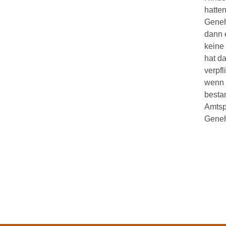
hatte
Geneh
dann e
keine
hat d
verpf
wenn 
bestan
Amtsp
Geneh