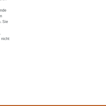
inde
in
. Sie
e
,
 nicht