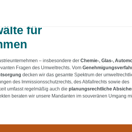
älte für
ehmen
dustrieunternehmen – insbesondere der
Chemie-, Glas-, Automo
elevanten Fragen des Umweltrechts. Vom
Genehmigungsverfah
ntsorgung
decken wir das gesamte Spektrum der umweltrechtl
ungen des Immissionsschutzrechts, des Abfallrechts sowie des
keit umfasst regelmäßig auch die
planungsrechtliche Absich
ojekten beraten wir unsere Mandanten im souveränen Umgang mi