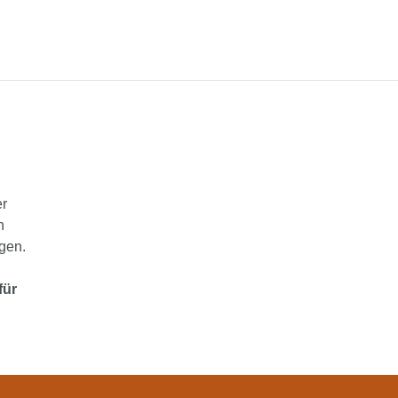
er
n
gen.
für