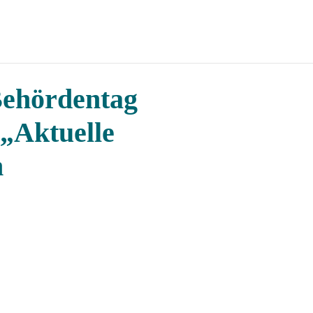
ehördentag
 „Aktuelle
m