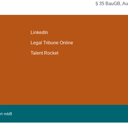
§ 35 BauGB
,
Au
LinkedIn
Legal Tribune Online
Talent Rocket
rt mbB