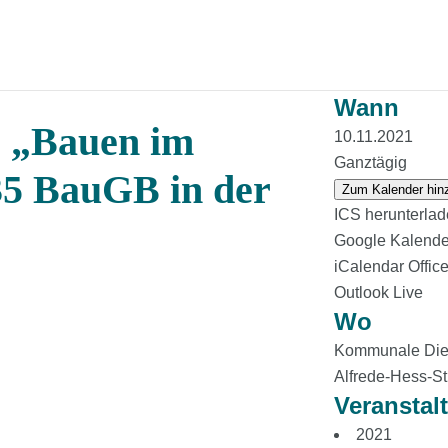
Wann
1
„Bauen im
10.11.2021
Ganztägig
35 BauGB in der
Zum Kalender hin
ICS herunterla
Google Kalende
iCalendar
Offic
Outlook Live
Wo
Kommunale Dien
Alfrede-Hess-St
Veranstal
2021