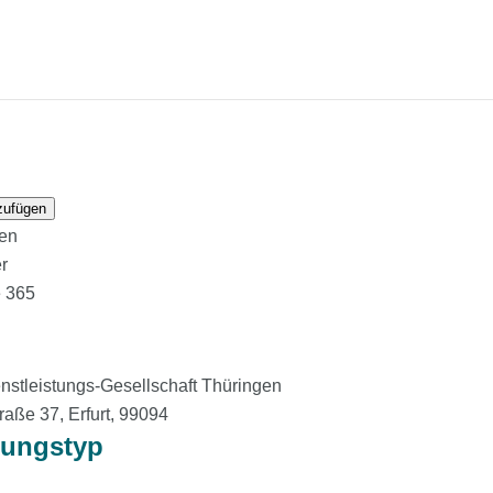
zufügen
den
r
e 365
stleistungs-Gesellschaft Thüringen
raße 37, Erfurt, 99094
tungstyp