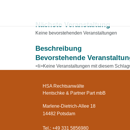
Nächste Veranstaltung
Keine bevorstehenden Veranstaltungen
Beschreibung
Bevorstehende Veranstaltu
<li>Keine Veranstaltungen mit diesem Schlagw
HSA Rechtsanwälte
Hentschke & Partner Part mbB
Marlene-Dietrich-Allee 18
14482 Potsdam
Tel.: +49 331 5856980