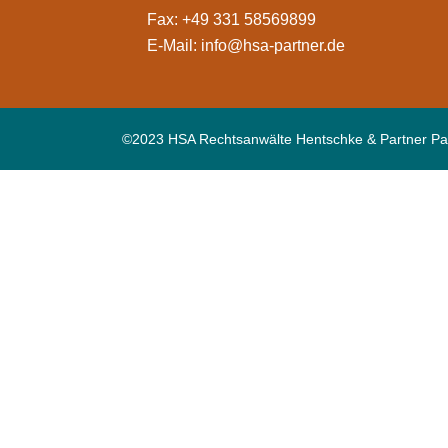
Fax: +49 331 58569899
E-Mail:
info@hsa-partner.de
©2023 HSA Rechtsanwälte Hentschke & Partner Pa