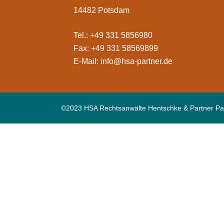
14482 Potsdam
Tel.: +49 331 5856980
Fax: +49 331 58569899
E-Mail:
info@hsa-partner.de
©2023 HSA Rechtsanwälte Hentschke & Partner Pa