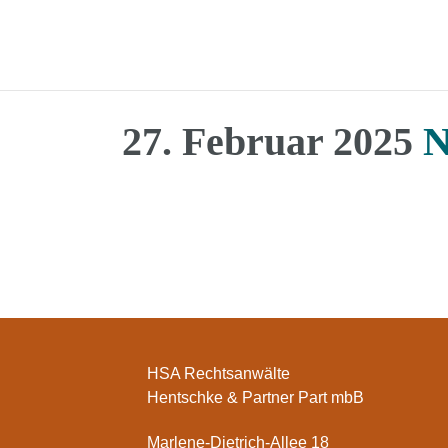
27. Februar 2025
N
HSA Rechtsanwälte
Hentschke & Partner Part mbB
Marlene-Dietrich-Allee 18