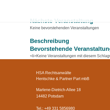
Nächste Veranstaltung
Keine bevorstehenden Veranstaltungen
Beschreibung
Bevorstehende Veranstaltu
<li>Keine Veranstaltungen mit diesem Schlagw
HSA Rechtsanwälte
Hentschke & Partner Part mbB
Marlene-Dietrich-Allee 18
14482 Potsdam
Tel.: +49 331 5856980