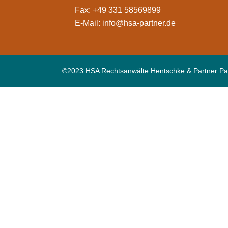
Fax: +49 331 58569899
E-Mail:
info@hsa-partner.de
©2023 HSA Rechtsanwälte Hentschke & Partner Pa