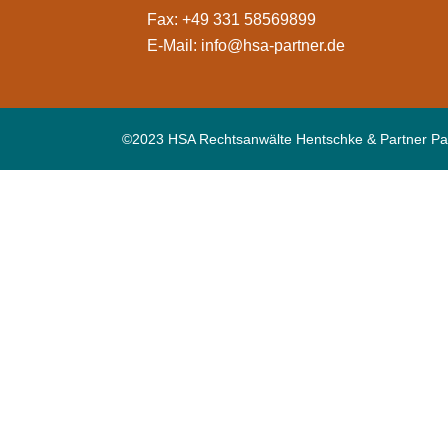
Fax: +49 331 58569899
E-Mail:
info@hsa-partner.de
©2023 HSA Rechtsanwälte Hentschke & Partner Pa