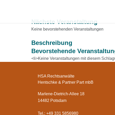
Nächste Veranstaltung
Keine bevorstehenden Veranstaltungen
Beschreibung
Bevorstehende Veranstaltu
<li>Keine Veranstaltungen mit diesem Schlagw
HSA Rechtsanwälte
Hentschke & Partner Part mbB
Marlene-Dietrich-Allee 18
14482 Potsdam
Tel.: +49 331 5856980