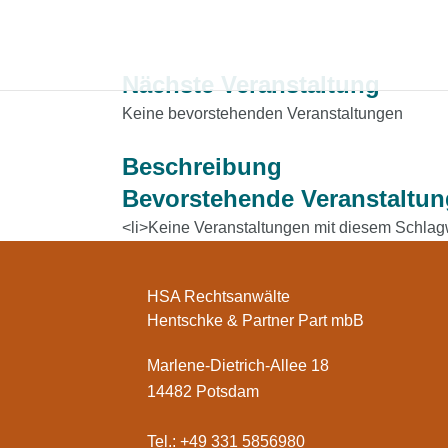
Nächste Veranstaltung
Keine bevorstehenden Veranstaltungen
Beschreibung
Bevorstehende Veranstaltu
<li>Keine Veranstaltungen mit diesem Schlagw
HSA Rechtsanwälte
Hentschke & Partner Part mbB
Marlene-Dietrich-Allee 18
14482 Potsdam
Tel.: +49 331 5856980