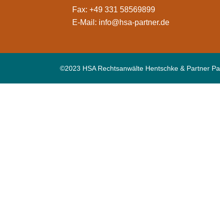
Fax: +49 331 58569899
E-Mail:
info@hsa-partner.de
©2023 HSA Rechtsanwälte Hentschke & Partner Pa