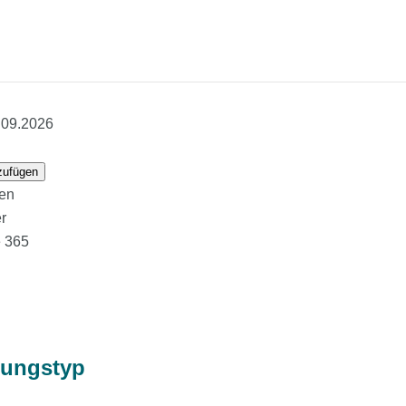
23.09.2026
zufügen
den
r
e 365
tungstyp