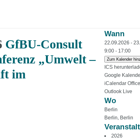
Wann
6
GfBU-Consult
22.09.2026 - 
9:00 - 17:00
ferenz „Umwelt –
Zum Kalender hin
ICS herunterla
ft im
Google Kalende
iCalendar
Offic
Outlook Live
Wo
Berlin
Berlin, Berlin
Veranstal
2026